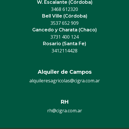
W. Escalante (Córdoba)
3468 612320
Bell Ville (Córdoba)
3537 652 909
Gancedo y Charata (Chaco)
3731 400 124
Rosario (Santa Fe)
3412114428
Alquiler de Campos
alquileresagricolas@cigra.com.ar
RH
rh@cigra.com.ar